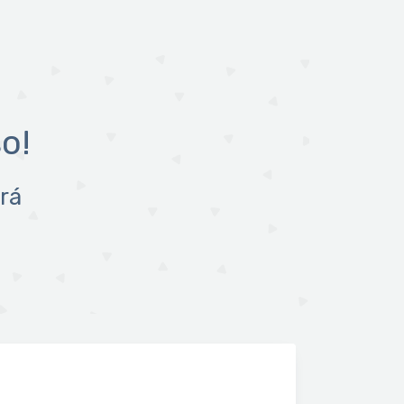
o!
rá